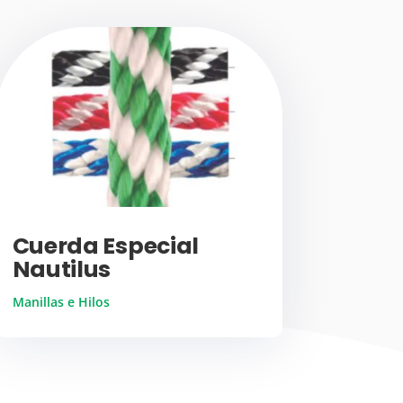
Cuerda Especial
Nautilus
Manillas e Hilos