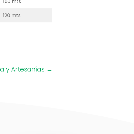
150 mts
120 mts
ia y Artesanías
→