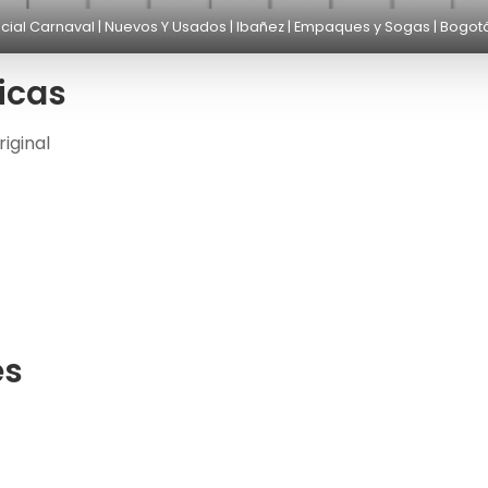
ial Carnaval | Nuevos Y Usados | Ibañez | Empaques y Sogas | Bogo
icas
riginal
es