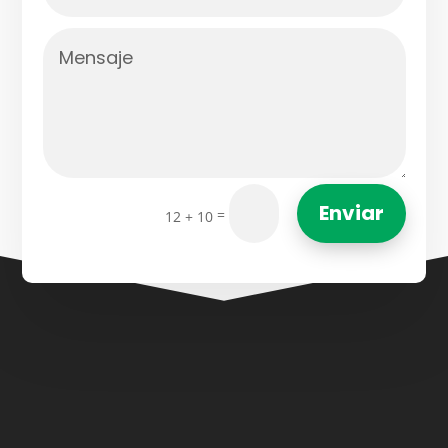
Enviar
=
12 + 10